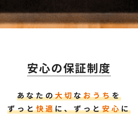
安心の保証制度
あなたの
大切
な
おうち
を
ずっと
快適
に、ずっと
安心
に