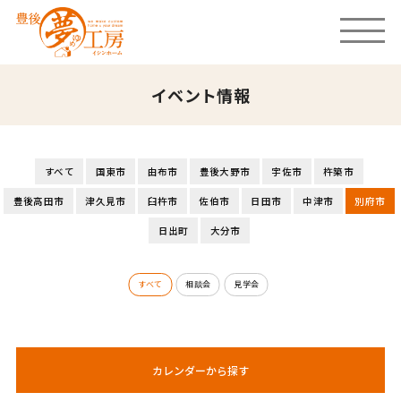
イベント情報
すべて
国東市
由布市
豊後大野市
宇佐市
杵築市
豊後高田市
津久見市
臼杵市
佐伯市
日田市
中津市
別府市
日出町
大分市
すべて
相談会
見学会
カレンダーから探す