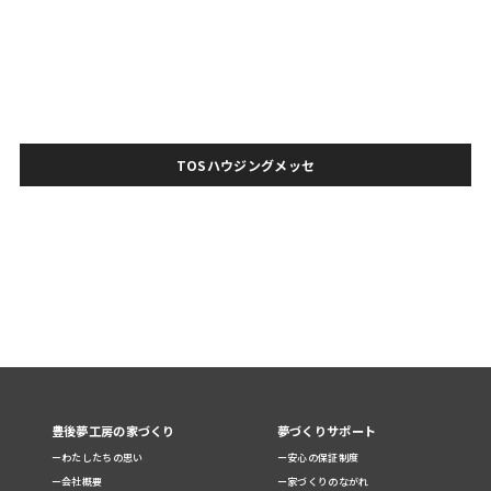
TOSハウジングメッセ
豊後夢工房の家づくり
夢づくりサポート
ーわたしたちの思い
ー安心の保証制度
ー会社概要
ー家づくりのながれ