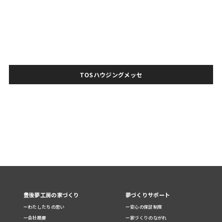
TOSハウジングメッセ
豊後夢工房の家づくり
夢づくりサポート
ーわたしたちの思い
ー安心の保証制度
ー会社概要
ー家づくりのながれ