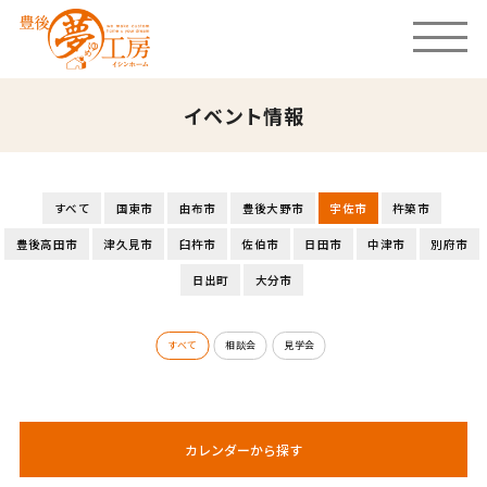
イベント情報
すべて
国東市
由布市
豊後大野市
宇佐市
杵築市
豊後高田市
津久見市
臼杵市
佐伯市
日田市
中津市
別府市
日出町
大分市
すべて
相談会
見学会
カレンダーから探す