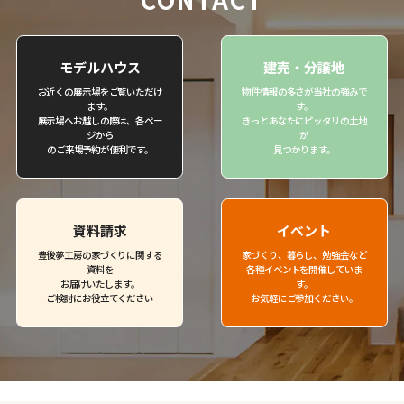
モデルハウス
建売・分譲地
お近くの展示場をご覧いただけ
物件情報の多さが当社の強みで
ます。
す。
展示場へお越しの際は、各ペー
きっとあなたにピッタリの土地
ジから
が
のご来場予約が便利です。
見つかります。
資料請求
イベント
豊後夢工房の家づくりに関する
家づくり、暮らし、勉強会など
資料を
各種イベントを開催していま
お届けいたします。
す。
ご検討にお役立てください
お気軽にご参加ください。