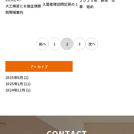
２０２５年 新年 仕
入居者様訪問記其の１
大工棟梁とお施主様断
事 始め
熱現場案内
投
前へ
1
2
3
次へ
稿
の
ペ
ー
アーカイブ
ジ
2025年5月
(1)
送
2025年1月
(11)
り
2024年11月
(1)
CONTACT