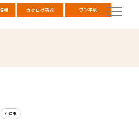
情報
カタログ請求
見学予約
中津市