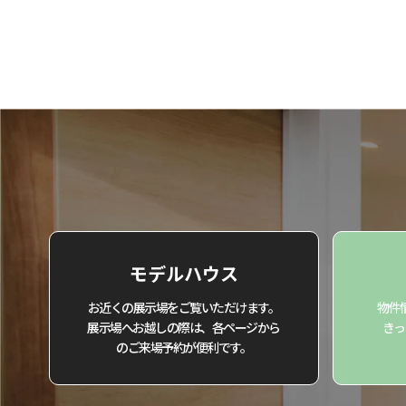
投
稿
の
ペ
ー
ジ
送
り
モデルハウス
お近くの展示場をご覧いただけます。
物件
展示場へお越しの際は、各ページから
きっ
のご来場予約が便利です。