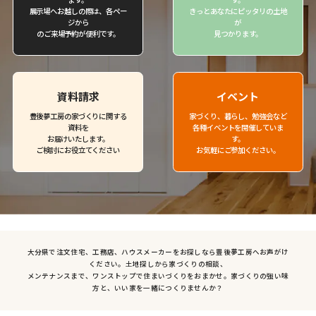
展示場へお越しの際は、各ペー
きっとあなたにピッタリの土地
ジから
が
のご来場予約が便利です。
見つかります。
資料請求
イベント
豊後夢工房の家づくりに関する
家づくり、暮らし、勉強会など
資料を
各種イベントを開催していま
お届けいたします。
す。
ご検討にお役立てください
お気軽にご参加ください。
大分県で注文住宅、工務店、ハウスメーカーをお探しなら豊後夢工房へお声がけ
ください。土地探しから家づくりの相談、
メンテナンスまで、ワンストップで住まいづくりをおまかせ。家づくりの強い味
方と、いい家を一緒につくりませんか？