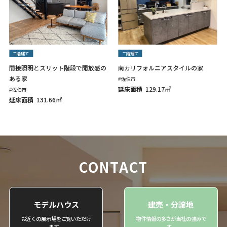
二階建て
二階建て
南カリフォルニアスタイルの家
間接照明とスリット階段で開放感の
ある家
#佐伯市
延床面積
129.17㎡
#佐伯市
延床面積
131.66㎡
CONTACT
モデルハウス
建売・分譲地
お近くの展示場をご覧いただけ
物件情報の多さが当社の強みで
ます。
す。