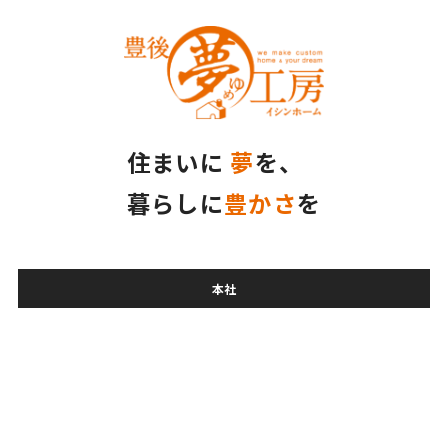
住まいに
夢
を、
暮らしに
豊かさ
を
本社