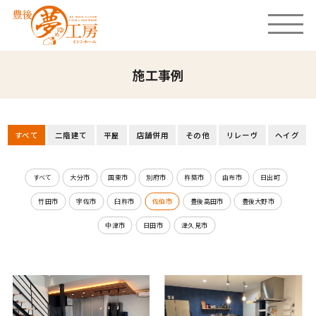
施工事例
すべて
二階建て
平屋
店舗併用
その他
リレーヴ
ヘイグ
すべて
大分市
国東市
別府市
杵築市
由布市
日出町
竹田市
宇佐市
臼杵市
佐伯市
豊後高田市
豊後大野市
中津市
日田市
津久見市