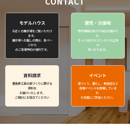
CONTACT
モデルハウス
建売・分譲地
お近くの展示場をご覧いただけ
物件情報の多さが当社の強みで
ます。
す。
展示場へお越しの際は、各ペー
きっとあなたにピッタリの土地
ジから
が
のご来場予約が便利です。
見つかります。
資料請求
イベント
豊後夢工房の家づくりに関する
家づくり、暮らし、勉強会など
資料を
各種イベントを開催していま
お届けいたします。
す。
ご検討にお役立てください
お気軽にご参加ください。