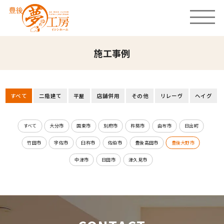
施工事例
すべて
二階建て
平屋
店舗併用
その他
リレーヴ
ヘイグ
すべて
大分市
国東市
別府市
杵築市
由布市
日出町
竹田市
宇佐市
臼杵市
佐伯市
豊後高田市
豊後大野市
中津市
日田市
津久見市