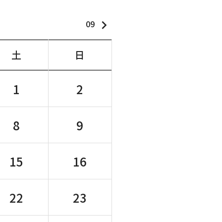
keyboard_arrow_right
09
土
日
1
2
8
9
15
16
22
23