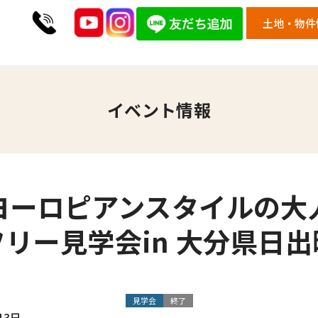
土地・物件
イベント情報
ヨーロピアンスタイルの大
フリー見学会in 大分県日出
見学会
終了
13日