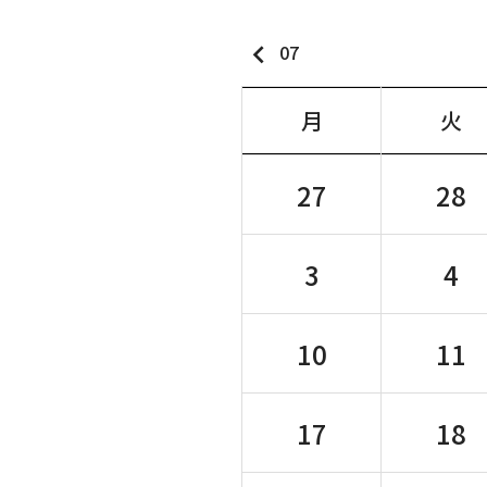
keyboard_arrow_left
07
月
火
27
28
3
4
10
11
17
18