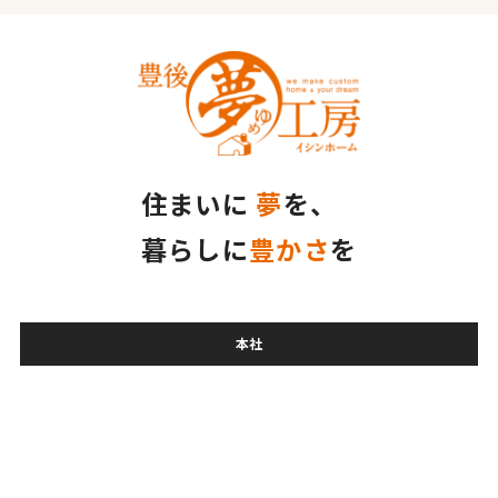
住まいに
夢
を、
暮らしに
豊かさ
を
本社