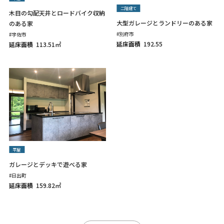
二階建て
木目の勾配天井とロードバイク収納
大型ガレージとランドリーのある家
のある家
#別府市
#宇佐市
延床面積
192.55
延床面積
113.51㎡
平屋
ガレージとデッキで遊べる家
#日出町
延床面積
159.82㎡