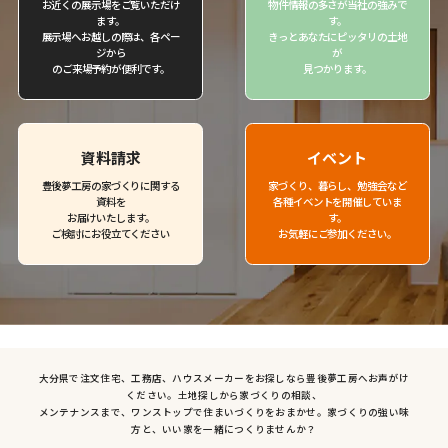
お近くの展示場をご覧いただけ
物件情報の多さが当社の強みで
ます。
す。
展示場へお越しの際は、各ペー
きっとあなたにピッタリの土地
ジから
が
のご来場予約が便利です。
見つかります。
資料請求
イベント
豊後夢工房の家づくりに関する
家づくり、暮らし、勉強会など
資料を
各種イベントを開催していま
お届けいたします。
す。
ご検討にお役立てください
お気軽にご参加ください。
大分県で注文住宅、工務店、ハウスメーカーをお探しなら豊後夢工房へお声がけ
ください。土地探しから家づくりの相談、
メンテナンスまで、ワンストップで住まいづくりをおまかせ。家づくりの強い味
方と、いい家を一緒につくりませんか？