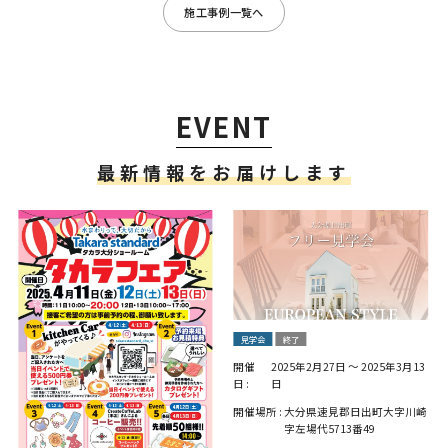
施工事例一覧へ
EVENT
最新情報をお届けします
見学会
終了
開催
2025年2月27日
～
2025年3月13
日 :
日
開催場所 :
大分県速見郡日出町大字川崎
字左場代5713番49