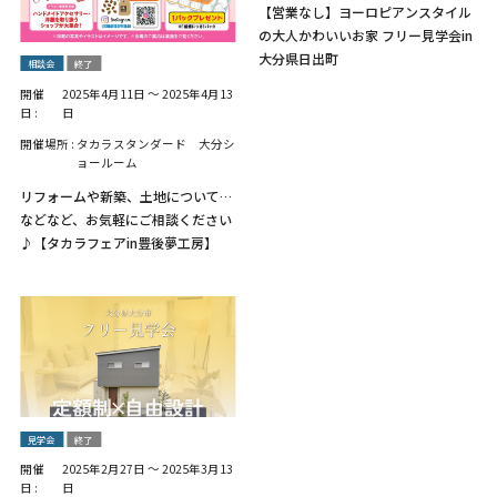
【営業なし】ヨーロピアンスタイル
の大人かわいいお家 フリー見学会in
大分県日出町
相談会
終了
開催
2025年4月11日
～
2025年4月13
日 :
日
開催場所 :
タカラスタンダード 大分シ
ョールーム
リフォームや新築、土地について…
などなど、お気軽にご相談ください
♪【タカラフェアin豊後夢工房】
見学会
終了
開催
2025年2月27日
～
2025年3月13
日 :
日