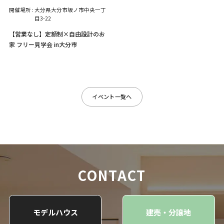
開催場所 :
大分県大分市坂ノ市中央一丁
目3-22
【営業なし】定額制×自由設計のお
家 フリー見学会 in大分市
イベント一覧へ
CONTACT
モデルハウス
建売・分譲地