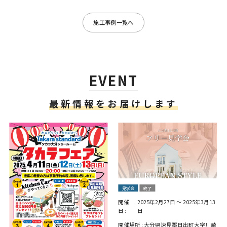
施工事例一覧へ
EVENT
最新情報をお届けします
見学会
終了
開催
2025年2月27日
～
2025年3月13
日 :
日
開催場所 :
大分県速見郡日出町大字川崎