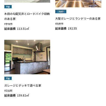
平屋
二階建て
木目の勾配天井とロードバイク収納
大型ガレージとランドリーのある家
のある家
#別府市
#宇佐市
延床面積
192.55
延床面積
113.51㎡
平屋
ガレージとデッキで遊べる家
#日出町
延床面積
159.82㎡