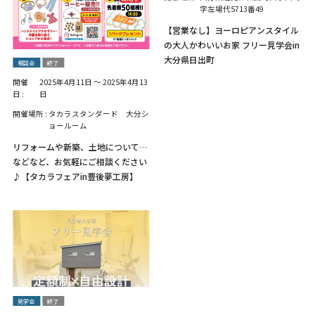
字左場代5713番49
【営業なし】ヨーロピアンスタイル
の大人かわいいお家 フリー見学会in
大分県日出町
相談会
終了
開催
2025年4月11日
～
2025年4月13
日 :
日
開催場所 :
タカラスタンダード 大分シ
ョールーム
リフォームや新築、土地について…
などなど、お気軽にご相談ください
♪【タカラフェアin豊後夢工房】
見学会
終了