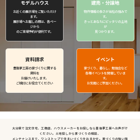
モデルハウス
建売・分譲地
お近くの展示場をご覧いただけ
物件情報の多さが当社の強みで
ます。
す。
展示場へお越しの際は、各ペー
きっとあなたにピッタリの土地
ジから
が
のご来場予約が便利です。
見つかります。
資料請求
イベント
豊後夢工房の家づくりに関する
家づくり、暮らし、勉強会など
資料を
各種イベントを開催していま
お届けいたします。
す。
ご検討にお役立てください
お気軽にご参加ください。
大分県で注文住宅、工務店、ハウスメーカーをお探しなら豊後夢工房へお声がけ
ください。土地探しから家づくりの相談、
メンテナンスまで、ワンストップで住まいづくりをおまかせ。家づくりの強い味